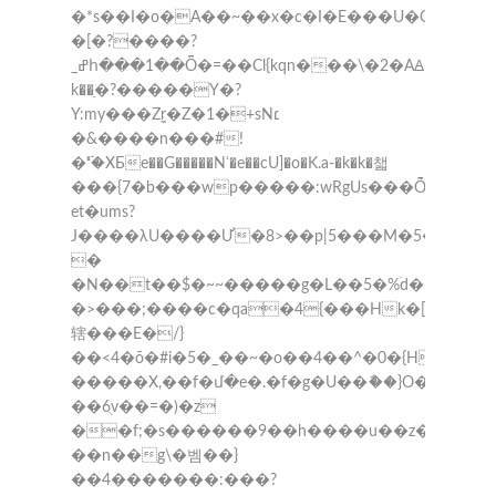
�*s��I�o�A��~��x�c�ӏ�E���U�Q���P�
�[�?����?
_ߝհ���1��Ȫ�=��Cl{kqn���\�2�AꙘ�l�^���
k��ַ�?�����Y�?
Y:my���Z̼r�Z�1�+sN׆
�&����n���#!
�ʶۘ�XƂe��G�����Nʿ�e��cU]�o�K.a-�k�k�챏
���{7�b���wp�����:wRgUs���Ȭ��Uk��
et�ums?
J����λU����Ư�8>��p|5���M�5�8��
�
�N��t��$�~~�����g�L��5�%ۛd�ng��1%
�>���;����c�qa�4{���Hk�[�����
辖���E�/}
��<4�õ�#i�5�_��~�o��4��^�0�{H�<
�����X,��f�մ�e�.�f�g�U��ާ��}O�+�k��>��h�vڛ���
��6ֻv��=�)�z
��f;�s������9��h����u��z�=���*�
��n��g\�벰��}
��4�������:���?