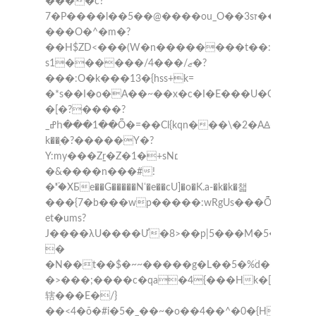
����c?
7�P����l��5��@����ou_O��3sז��S����уY?
���O�^�m�?
��H$ZD<���(W�n��������t��:���-
s1������/4���/ޒ�?
���:O�k���13�{hss+k=
�*s��I�o�A��~��x�c�ӏ�E���U�Q���P�
�[�?����?
_ߝհ���1��Ȫ�=��Cl{kqn���\�2�AꙘ�l�^���
k��ַ�?�����Y�?
Y:my���Z̼r�Z�1�+sN׆
�&����n���#!
�ʶۘ�XƂe��G�����Nʿ�e��cU]�o�K.a-�k�k�챏
���{7�b���wp�����:wRgUs���Ȭ��Uk��
et�ums?
J����λU����Ư�8>��p|5���M�5�8��
�
�N��t��$�~~�����g�L��5�%ۛd�ng��1%
�>���;����c�qa�4{���Hk�[�����
辖���E�/}
��<4�õ�#i�5�_��~�o��4��^�0�{H�<